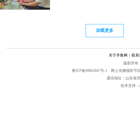
保险欺诈如何破？中国人寿用“反欺诈防护
加载更多
未来，中国人寿将继续以守护消费者权益为
系，以更前沿的科技升级反欺诈手段，以更
险“反欺诈防护网”越织越密。
[详细]
关于齐鲁网
|
联系
版权所有： 齐
鲁ICP备09062847号-1
网上传播视听节目许可
通讯地址：山东省济南
技术支持：
中国人寿是服务国家社会保障体系建设的“主
ESG绿色金融奖”“绿色金融榜之寿险榜TOP