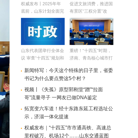
权威发布丨2025年年
促进文旅消费，推进国
底前，山东计划全面完
有景区“三权分置”改
成2000年前建成的老
革！山东推出12条措施
旧小区改造任务
促进文旅产业发展
山东代表团举行全体会
重磅！“十四五”时期，
议 审查“十四五”规划和
济南、青岛核心城市打
2035年远景目标纲要
造规划出炉
新闻特写：今天这个特殊的日子里，省委
草案
书记为什么要点赞这5个村？
视频丨《失孤》原型郭刚堂“蹭”“拉面
哥”流量寻子 一网友已做DNA鉴定
拓宽变六车道！经十东路东延工程选址公
示，济淄一体化提速
权威发布｜“十四五”市市通高铁、高速总
里程破万、机场12个……山东交通蓝图