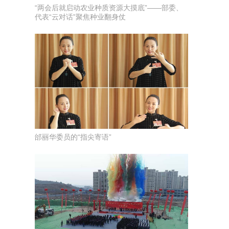
“两会后就启动农业种质资源大摸底”——部委、
代表“云对话”聚焦种业翻身仗
邰丽华委员的“指尖寄语”