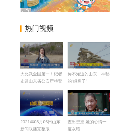
热门视频
大比武全国第一！记者
你不知道的山东：神秘
走进山东省公安厅特警
的“绿房子”
总队
2021年03月06日山东
查出患癌 她的心情一
新闻联播完整版
度灰暗