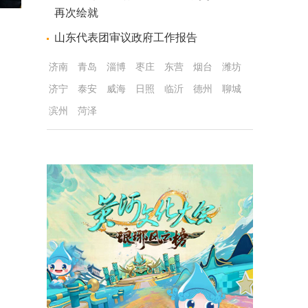
再次绘就
山东代表团审议政府工作报告
济南
青岛
淄博
枣庄
东营
烟台
潍坊
济宁
泰安
威海
日照
临沂
德州
聊城
滨州
菏泽