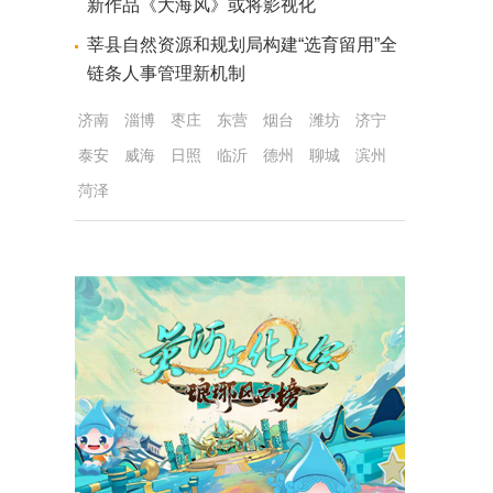
新作品《大海风》或将影视化
莘县自然资源和规划局构建“选育留用”全
链条人事管理新机制
济南
淄博
枣庄
东营
烟台
潍坊
济宁
泰安
威海
日照
临沂
德州
聊城
滨州
菏泽