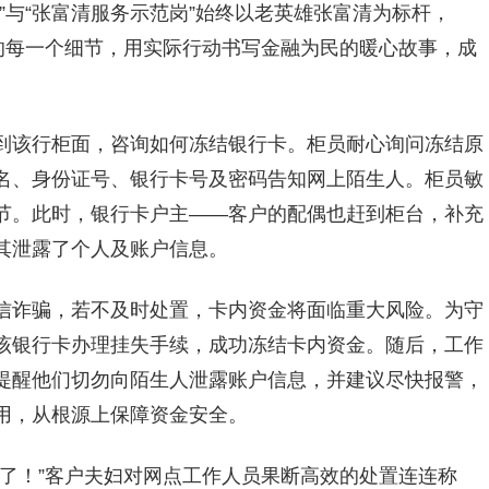
”与“张富清服务示范岗”始终以老英雄张富清为标杆，
的每一个细节，用实际行动书写金融为民的暖心故事，成
到该行柜面，咨询如何冻结银行卡。柜员耐心询问冻结原
名、身份证号、银行卡号及密码告知网上陌生人。柜员敏
节。此时，银行卡户主——客户的配偶也赶到柜台，补充
其泄露了个人及账户信息。
信诈骗，若不及时处置，卡内资金将面临重大风险。为守
该银行卡办理挂失手续，成功冻结卡内资金。随后，工作
提醒他们切勿向陌生人泄露账户信息，并建议尽快报警，
用，从根源上保障资金安全。
了！”客户夫妇对网点工作人员果断高效的处置连连称