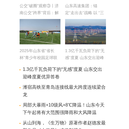
公交“破圈”观察③丨济
山东高速集团：锚
南公交“跨界”背后：解
定“走出去”战略 以 “三
锁N种隐藏功能，“公交
外并进” 书写国际合作
+”收入超6亿元
答卷
2025年山东省“省长
1.3亿千瓦负荷下的“无
杯”青少年校园足球联
感”度夏 山东交出迎峰
赛开赛
度夏优异答卷
1.3亿千瓦负荷下的“无感”度夏 山东交出
迎峰度夏优异答卷
潍宿高铁至青岛连接线最大跨度连续梁合
龙
局部大暴雨+10级风+8℃降温！山东今天
下午起将有大范围强降雨和大风降温
从山到海，《生万物》原著作者赵德发最