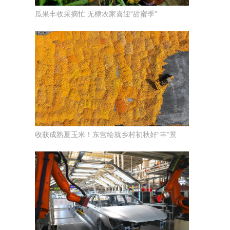
瓜果丰收采摘忙 无棣农家喜迎“甜蜜季”
收获成熟夏玉米！东营绘就乡村初秋好“丰”景