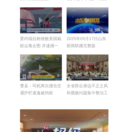
人榜”候选人
委内瑞拉称挫败美国栽
2025年09月17日山东
赃运毒企图 并逮捕一
新闻联播完整版
名美特工
曹县：司机两次撞击交
全省群众身边不正之风
通护栏逃逸被拘留
和腐败问题集中整治工
作推进会召开