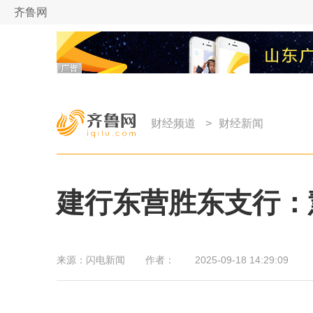
齐鲁网
财经频道
>
财经新闻
建行东营胜东支行：
来源：
闪电新闻
作者：
2025-09-18 14:29:09